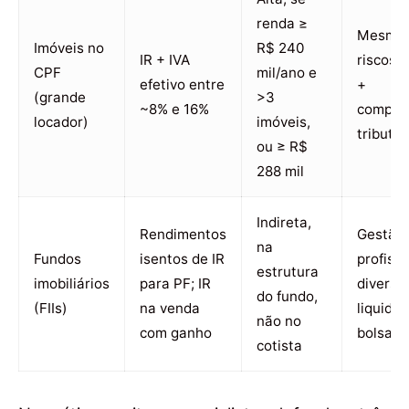
renda ≥
Mesmo
Imóveis no
R$ 240
IR + IVA
riscos f
CPF
mil/ano e
efetivo entre
+
(grande
>3
~8% e 16%
comple
locador)
imóveis,
tributár
ou ≥ R$
288 mil
Indireta,
Rendimentos
Gestão
na
Fundos
isentos de IR
profissi
estrutura
imobiliários
para PF; IR
diversif
do fundo,
(FIIs)
na venda
liquide
não no
com ganho
bolsa
cotista