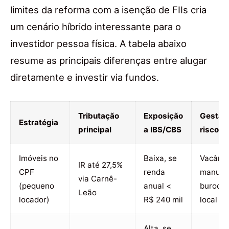
limites da reforma com a isenção de FIIs cria
um cenário híbrido interessante para o
investidor pessoa física. A tabela abaixo
resume as principais diferenças entre alugar
diretamente e investir via fundos.
Tributação
Exposição
Gestão
Estratégia
principal
a IBS/CBS
riscos
Imóveis no
Baixa, se
Vacânci
IR até 27,5%
CPF
renda
manute
via Carnê-
(pequeno
anual <
burocra
Leão
locador)
R$ 240 mil
local
Alta, se