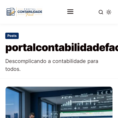
Pular
para
Posts
o
portalcontabilidadefa
conteúdo
principal
Descomplicando a contabilidade para
todos.