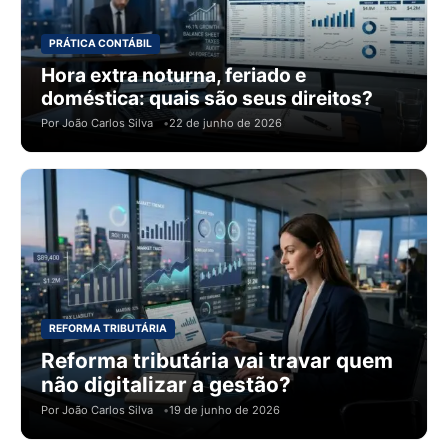
PRÁTICA CONTÁBIL
Hora extra noturna, feriado e
doméstica: quais são seus direitos?
Por João Carlos Silva
22 de junho de 2026
REFORMA TRIBUTÁRIA
REFORMA TRIBUTÁRIA
Reforma tributária vai travar quem
Reforma tributária: por que
não digitalizar a gestão?
ninguém deveria ignorar agora?
Por João Carlos Silva
19 de junho de 2026
Por João Carlos Silva
18 de junho de 2026