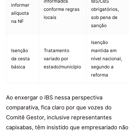
informados
IBS/CBS
informar
conforme regras
obrigatórios,
alíquota
locais
sob pena de
na NF
sanção
Isenção
Isenção
Tratamento
mantida em
da cesta
variado por
nível nacional,
básica
estado/município
segundo a
reforma
Ao enxergar o IBS nessa perspectiva
comparativa, fica claro por que vozes do
Comitê Gestor, inclusive representantes
capixabas, têm insistido que empresariado não