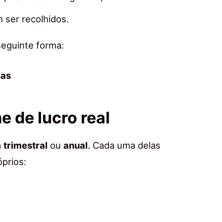
 ser recolhidos.
seguinte forma:
sas
e de lucro real
a
trimestral
ou
anual
. Cada uma delas
óprios: