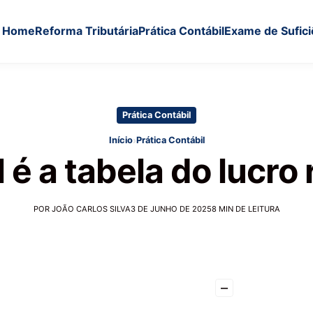
Home
Reforma Tributária
Prática Contábil
Exame de Sufici
Prática Contábil
›
Início
Prática Contábil
 é a tabela do lucro 
POR JOÃO CARLOS SILVA
3 DE JUNHO DE 2025
8 MIN DE LEITURA
–