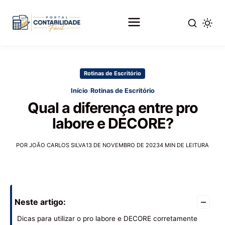
Pular
para
Rotinas de Escritório
o
conteúdo
›
Início
Rotinas de Escritório
principal
Qual a diferença entre pro
labore e DECORE?
POR JOÃO CARLOS SILVA
13 DE NOVEMBRO DE 2023
4 MIN DE LEITURA
–
Neste artigo:
Dicas para utilizar o pro labore e DECORE corretamente