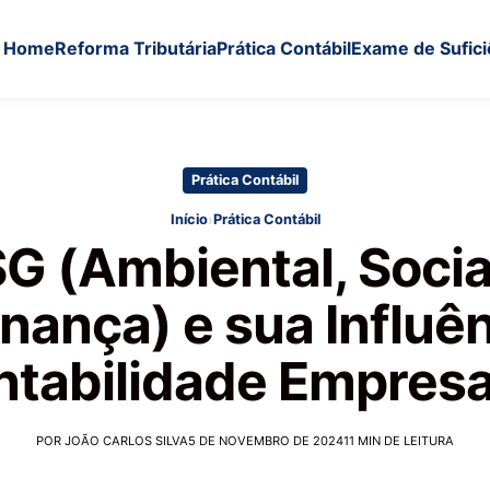
Home
Reforma Tributária
Prática Contábil
Exame de Sufici
Prática Contábil
›
Início
Prática Contábil
G (Ambiental, Socia
nança) e sua Influên
tabilidade Empresa
POR JOÃO CARLOS SILVA
5 DE NOVEMBRO DE 2024
11 MIN DE LEITURA