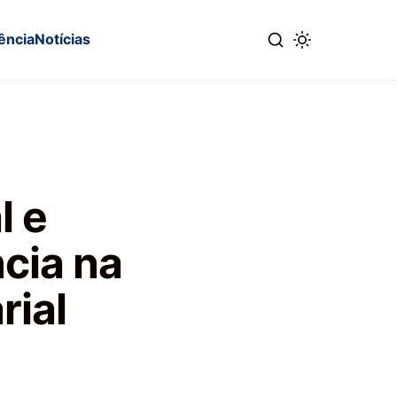
ência
Notícias
l e
cia na
rial