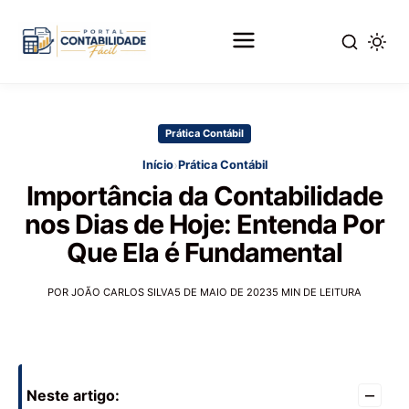
Pular
para
Prática Contábil
o
conteúdo
›
Início
Prática Contábil
principal
Importância da Contabilidade
nos Dias de Hoje: Entenda Por
Que Ela é Fundamental
POR JOÃO CARLOS SILVA
5 DE MAIO DE 2023
5 MIN DE LEITURA
–
Neste artigo: