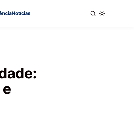
ência
Notícias
idade:
 e