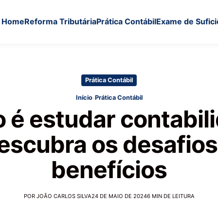
Home
Reforma Tributária
Prática Contábil
Exame de Sufici
Prática Contábil
›
Início
Prática Contábil
é estudar contabil
escubra os desafios
benefícios
POR JOÃO CARLOS SILVA
24 DE MAIO DE 2024
6 MIN DE LEITURA