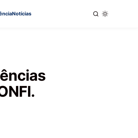
ência
Notícias
rências
ONFI.