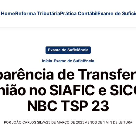
Home
Reforma Tributária
Prática Contábil
Exame de Sufici
Exame de Suficiência
›
Início
Exame de Suficiência
arência de Transfe
nião no SIAFIC e SIC
NBC TSP 23
POR JOÃO CARLOS SILVA
25 DE MARÇO DE 2025
MENOS DE 1 MIN DE LEITURA