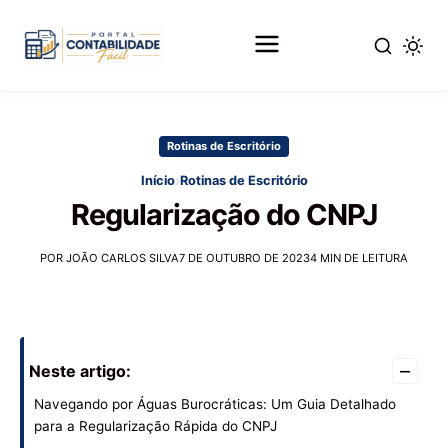
Pular
para
Rotinas de Escritório
o
conteúdo
›
Início
Rotinas de Escritório
principal
Regularização do CNPJ
POR JOÃO CARLOS SILVA
7 DE OUTUBRO DE 2023
4 MIN DE LEITURA
–
Neste artigo:
Navegando por Águas Burocráticas: Um Guia Detalhado
para a Regularização Rápida do CNPJ