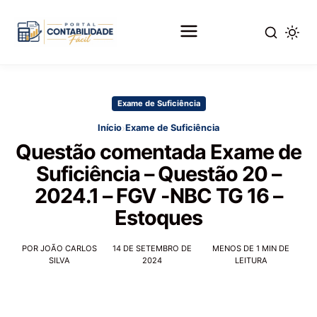
Pular
para
Exame de Suficiência
o
conteúdo
›
Início
Exame de Suficiência
principal
Questão comentada Exame de
Suficiência – Questão 20 –
2024.1 – FGV -NBC TG 16 –
Estoques
POR JOÃO CARLOS
14 DE SETEMBRO DE
MENOS DE 1 MIN DE
SILVA
2024
LEITURA