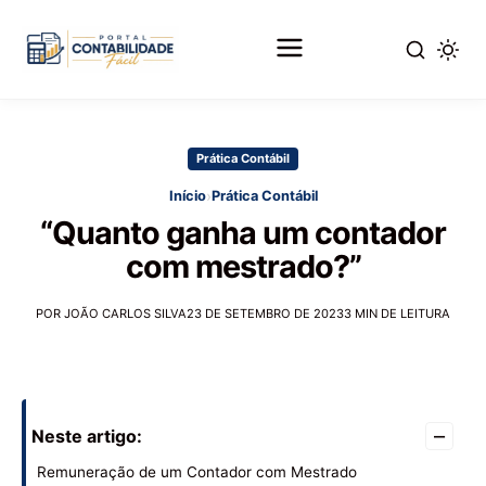
Pular
para
Prática Contábil
o
conteúdo
›
Início
Prática Contábil
principal
“Quanto ganha um contador
com mestrado?”
POR JOÃO CARLOS SILVA
23 DE SETEMBRO DE 2023
3 MIN DE LEITURA
–
Neste artigo:
Remuneração de um Contador com Mestrado