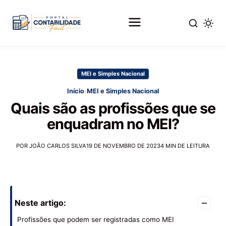
Pular
para
MEI e Simples Nacional
o
conteúdo
›
Início
MEI e Simples Nacional
principal
Quais são as profissões que se
enquadram no MEI?
POR JOÃO CARLOS SILVA
19 DE NOVEMBRO DE 2023
4 MIN DE LEITURA
–
Neste artigo:
Profissões que podem ser registradas como MEI