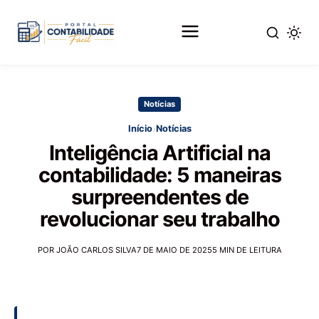
Pular
para
Notícias
o
conteúdo
›
Início
Notícias
principal
Inteligência Artificial na
contabilidade: 5 maneiras
surpreendentes de
revolucionar seu trabalho
POR JOÃO CARLOS SILVA
7 DE MAIO DE 2025
5 MIN DE LEITURA