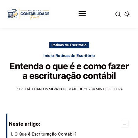
Pular
para
Rotinas de Escritório
o
conteúdo
›
Início
Rotinas de Escritório
principal
Entenda o que é e como fazer
a escrituração contábil
POR JOÃO CARLOS SILVA
18 DE MAIO DE 2023
4 MIN DE LEITURA
–
Neste artigo:
1. O Que é Escrituração Contábil?