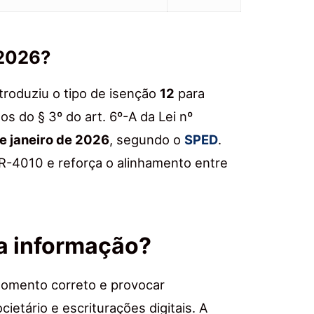
 2026?
troduziu o tipo de isenção
12
para
os do § 3º do art. 6º-A da Lei nº
de janeiro de 2026
, segundo o
SPED
.
R-4010 e reforça o alinhamento entre
 a informação?
o momento correto e provocar
cietário e escriturações digitais. A