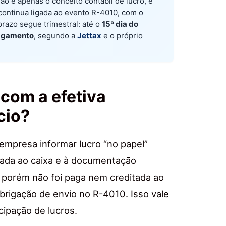
ão é apenas o conceito contábil de lucro, e
 continua ligada ao evento R-4010, com o
 prazo segue trimestral: até o
15º dia do
pagamento
, segundo a
Jettax
e o próprio
com a efetiva
cio?
empresa informar lucro “no papel”
rada ao caixa e à documentação
a, porém não foi paga nem creditada ao
obrigação de envio no R-4010. Isso vale
ipação de lucros.