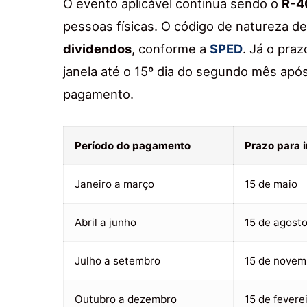
O evento aplicável continua sendo o
R-4
pessoas físicas. O código de natureza d
dividendos
, conforme a
SPED
. Já o pra
janela até o 15º dia do segundo mês apó
pagamento.
Período do pagamento
Prazo para 
Janeiro a março
15 de maio
Abril a junho
15 de agost
Julho a setembro
15 de novem
Outubro a dezembro
15 de fevere