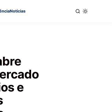
ência
Notícias
abre
mercado
ios e
s