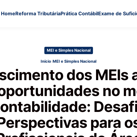
Home
Reforma Tributária
Prática Contábil
Exame de Sufici
MEI e Simples Nacional
›
Início
MEI e Simples Nacional
scimento dos MEIs 
oportunidades no 
ontabilidade: Desaf
Perspectivas para o