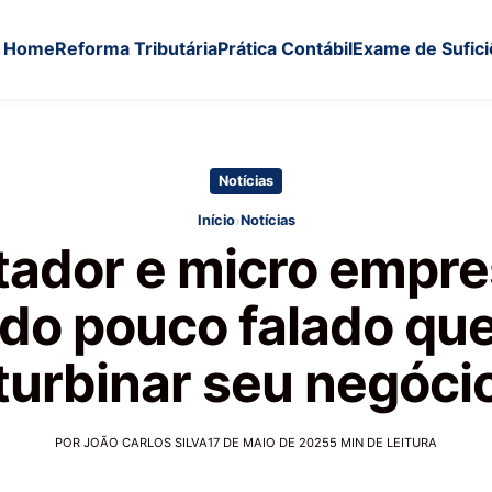
Home
Reforma Tributária
Prática Contábil
Exame de Sufici
Notícias
›
Início
Notícias
ador e micro empre
do pouco falado qu
turbinar seu negóci
POR JOÃO CARLOS SILVA
17 DE MAIO DE 2025
5 MIN DE LEITURA