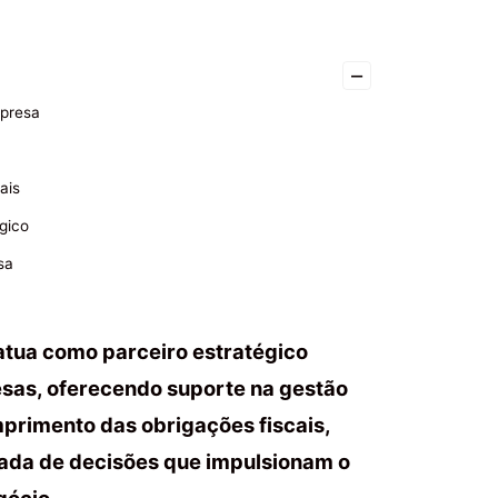
–
mpresa
ais
gico
sa
atua como parceiro estratégico
sas, oferecendo suporte na gestão
mprimento das obrigações fiscais,
mada de decisões que impulsionam o
gócio.