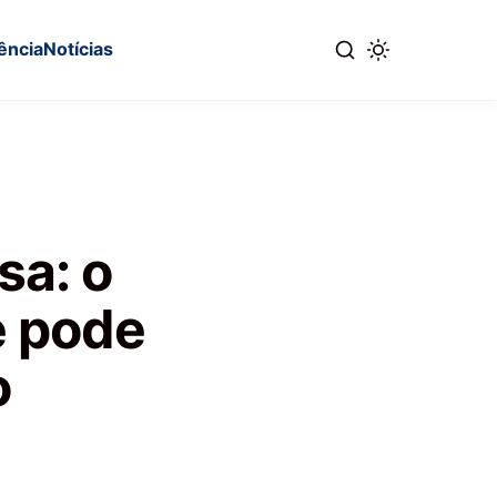
ência
Notícias
sa: o
e pode
o