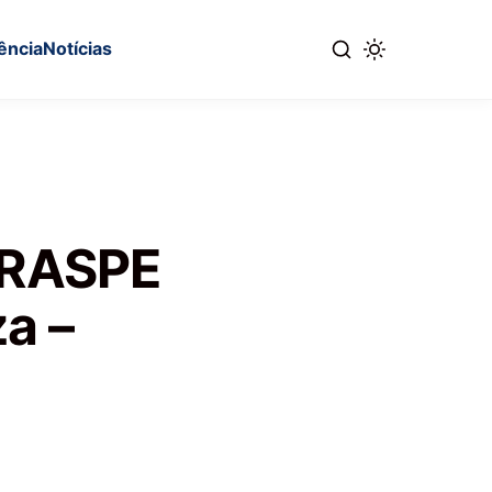
ência
Notícias
BRASPE
a –