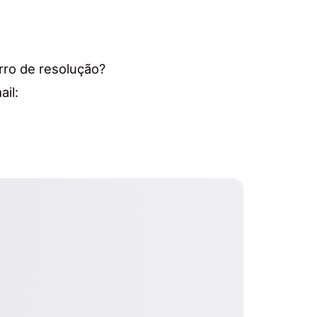
rro de resolução?
il: