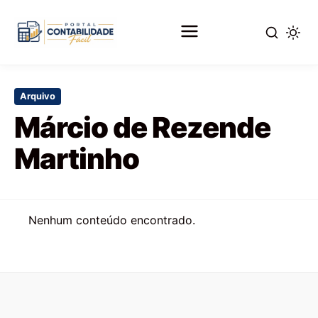
Pular
para
Arquivo
o
Márcio de Rezende
conteúdo
principal
Martinho
Nenhum conteúdo encontrado.