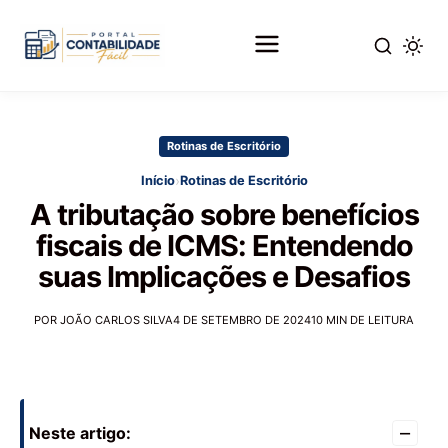
Pular
para
Rotinas de Escritório
o
conteúdo
›
Início
Rotinas de Escritório
principal
A tributação sobre benefícios
fiscais de ICMS: Entendendo
suas Implicações e Desafios
POR JOÃO CARLOS SILVA
4 DE SETEMBRO DE 2024
10 MIN DE LEITURA
–
Neste artigo: