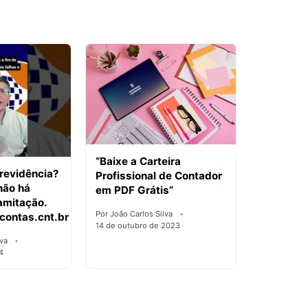
“Baixe a Carteira
revidência?
Profissional de Contador
não há
em PDF Grátis”
amitação.
Por João Carlos Silva
contas.cnt.br
14 de outubro de 2023
lva
4